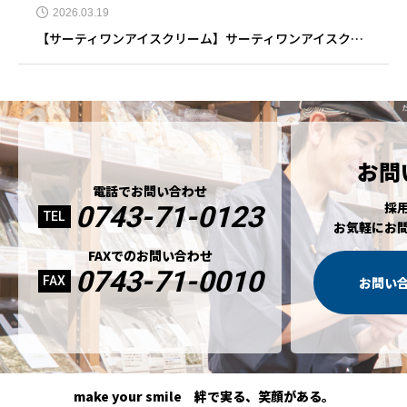
2026.03.19
【サーティワンアイスクリーム】サーティワンアイスクリーム イオンモール大垣店 3月19日リニューアルオープン
お問
電話でお問い合わせ
採
0743-71-0123
TEL
お気軽にお
FAXでのお問い合わせ
0743-71-0010
FAX
お問い
make your smile 絆で実る、笑顔がある。