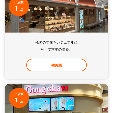
出店数
1
店
韓国の文化をカジュアルに
そして本場の味を。
韓美膳
出店数
1
店