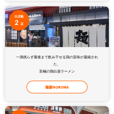
出店数
2
店
一滴残らず最後まで飲み干せる鶏の旨味が凝縮され
た、
至極の鶏白湯ラーメン
麵屋NOROMA