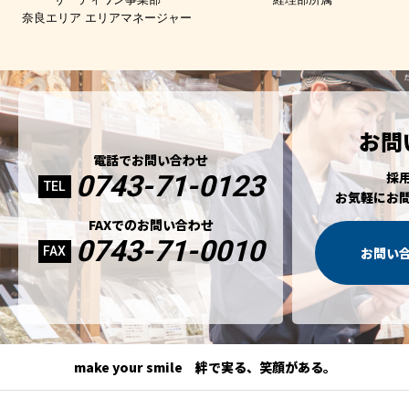
奈良エリア エリアマネージャー
お問
電話でお問い合わせ
採
0743-71-0123
TEL
お気軽にお
FAXでのお問い合わせ
0743-71-0010
FAX
お問い
make your smile 絆で実る、笑顔がある。