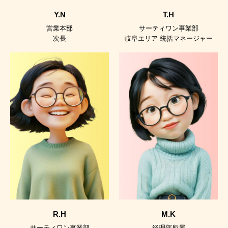
Y.N
T.H
営業本部
サーティワン事業部
次長
岐阜エリア 統括マネージャー
R.H
M.K
サーティワン事業部
経理部所属